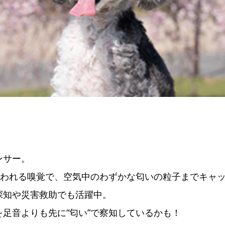
ンサー。
いわれる嗅覚で、空気中のわずかな匂いの粒子までキャ
探知や災害救助でも活躍中。
足音よりも先に“匂い”で察知しているかも！