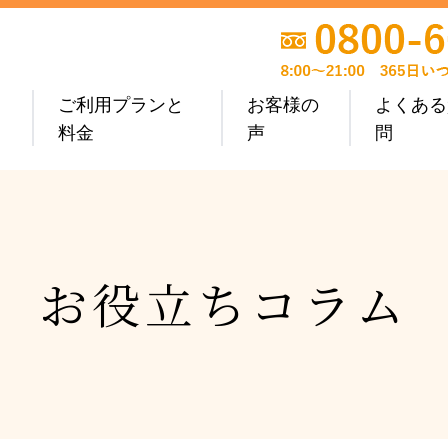
ご利用プランと
お客様の
よくある
料金
声
問
お
役
立
ち
コ
ラ
ム