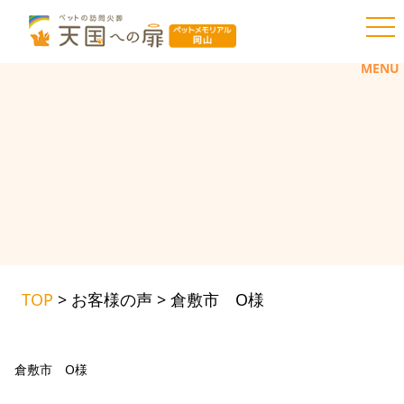
toggl
MENU
TOP
>
お客様の声
>
倉敷市 O様
倉敷市 O様