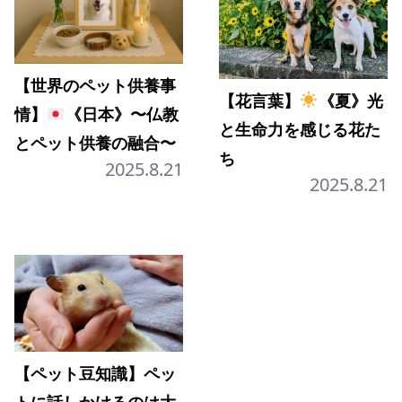
【世界のペット供養事
【花言葉】
《夏》光
情】
《日本》〜仏教
と生命力を感じる花た
とペット供養の融合〜
ち
2025.8.21
2025.8.21
【ペット豆知識】ペッ