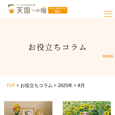
toggl
お
役
立
ち
コ
ラ
ム
MENU
TOP
>
お役立ちコラム
>
2025年
>
8月